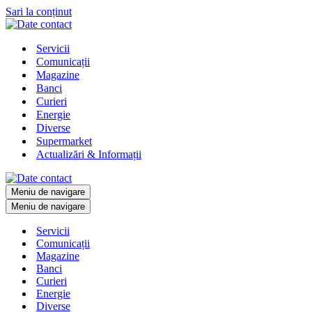
Sari la conținut
Servicii
Comunicații
Magazine
Banci
Curieri
Energie
Diverse
Supermarket
Actualizări & Informații
Meniu de navigare
Meniu de navigare
Servicii
Comunicații
Magazine
Banci
Curieri
Energie
Diverse