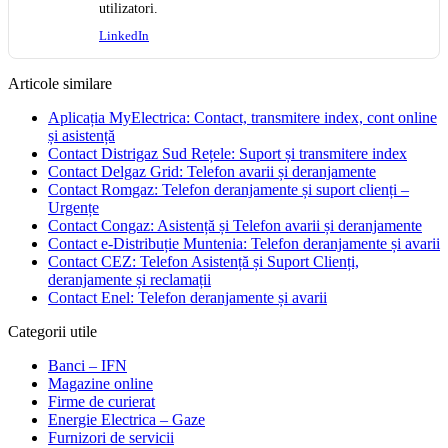
utilizatori.
LinkedIn
Articole similare
Aplicația MyElectrica: Contact, transmitere index, cont online
și asistență
Contact Distrigaz Sud Rețele: Suport și transmitere index
Contact Delgaz Grid: Telefon avarii și deranjamente
Contact Romgaz: Telefon deranjamente și suport clienți –
Urgențe
Contact Congaz: Asistență și Telefon avarii și deranjamente
Contact e-Distribuție Muntenia: Telefon deranjamente și avarii
Contact CEZ: Telefon Asistență și Suport Clienți,
deranjamente și reclamații
Contact Enel: Telefon deranjamente și avarii
Categorii utile
Banci – IFN
Magazine online
Firme de curierat
Energie Electrica – Gaze
Furnizori de servicii