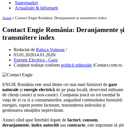
Supermarket
Actualizări & Informații
Acasa
»
Contact Engie România: Deranjamente și transmitere index
Contact Engie România: Deranjamente și
transmitere index
Redactat de
Raluca Voineag
03.01.2026
14.01.2026
Energie Electrica - Gaze
Conținut realizat conform
politicii editoriale
iContact.com.ro.
ENGIE România este unul dintre cei mai mari furnizori de
gaze
naturale
și
energie electrică
de pe piața locală, deservind milioane
de clienți casnici și non-casnici. Compania joacă un rol esențial în
viața de zi cu zi a consumatorilor, asigurând continuitatea furnizării
energiei, suport pentru facturare, transmiterea indexului și
gestionarea situațiilor neprevăzute.
Atunci când apar întrebări legate de
facturi
,
consum
,
deranjamente
,
index autocitit
sau
contracte
, este important să știi