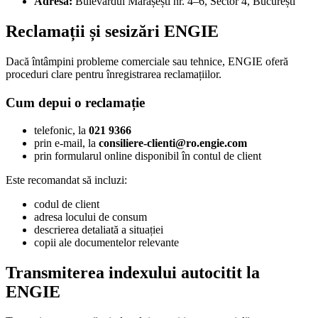
Adresă:
Bulevardul Mărășești nr. 4–6, Sector 4, București
Reclamații și sesizări ENGIE
Dacă întâmpini probleme comerciale sau tehnice, ENGIE oferă
proceduri clare pentru înregistrarea reclamațiilor.
Cum depui o reclamație
telefonic, la
021 9366
prin e-mail, la
consiliere-clienti@ro.engie.com
prin formularul online disponibil în contul de client
Este recomandat să incluzi:
codul de client
adresa locului de consum
descrierea detaliată a situației
copii ale documentelor relevante
Transmiterea indexului autocitit la
ENGIE