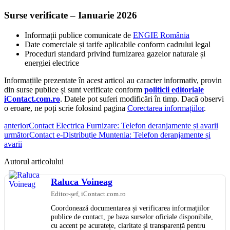
Surse verificate – Ianuarie 2026
Informații publice comunicate de
ENGIE România
Date comerciale și tarife aplicabile conform cadrului legal
Proceduri standard privind furnizarea gazelor naturale și
energiei electrice
Informațiile prezentate în acest articol au caracter informativ, provin
din surse publice și sunt verificate conform
politicii editoriale
iContact.com.ro
. Datele pot suferi modificări în timp. Dacă observi
o eroare, ne poți scrie folosind pagina
Corectarea informațiilor
.
anterior
Contact Electrica Furnizare: Telefon deranjamente și avarii
următor
Contact e-Distribuție Muntenia: Telefon deranjamente și
avarii
Autorul articolului
Raluca Voineag
Editor-șef, iContact.com.ro
Coordonează documentarea și verificarea informațiilor
publice de contact, pe baza surselor oficiale disponibile,
cu accent pe acuratețe, claritate și transparență pentru