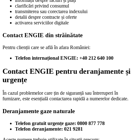
informații despre facturi și plăți
clarificări privind consumul
transmiterea sau corectarea indexului
detalii despre contracte și oferte
activarea serviciilor digitale
Contact ENGIE din străinătate
Pentru clienții care se află în afara României:
Telefon internațional ENGIE: +40 212 640 100
Contact ENGIE pentru deranjamente și
urgențe
În cazul problemelor care țin de siguranță sau întreruperi în
furnizare, este esențială contactarea rapidă a numerelor dedicate.
Deranjamente gaze naturale
Telefon gratuit urgențe gaze: 0800 877 778
Telefon deranjamente: 021 9281
Aceste numere trebuie utilizate în situații precum: