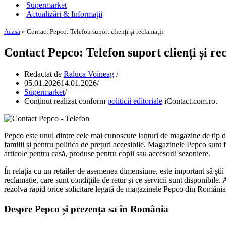
Supermarket
Actualizări & Informații
Acasa
»
Contact Pepco: Telefon suport clienți și reclamații
Contact Pepco: Telefon suport clienți și re
Redactat de
Raluca Voineag
05.01.2026
14.01.2026
Supermarket
Conținut realizat conform
politicii editoriale
iContact.com.ro.
Pepco este unul dintre cele mai cunoscute lanțuri de magazine de tip d
familii și pentru politica de prețuri accesibile. Magazinele Pepco sunt 
articole pentru casă, produse pentru copii sau accesorii sezoniere.
În relația cu un retailer de asemenea dimensiune, este important să ști
reclamație, care sunt condițiile de retur și ce servicii sunt disponibile. A
rezolva rapid orice solicitare legată de magazinele Pepco din România
Despre Pepco și prezența sa în România