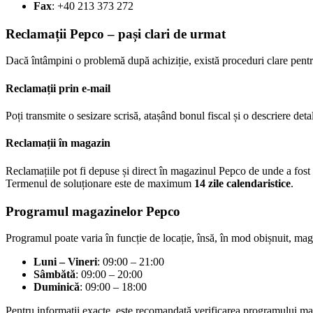
Fax
: +40 213 373 272
Reclamații Pepco – pași clari de urmat
Dacă întâmpini o problemă după achiziție, există proceduri clare pent
Reclamații prin e-mail
Poți transmite o sesizare scrisă, atașând bonul fiscal și o descriere detal
Reclamații în magazin
Reclamațiile pot fi depuse și direct în magazinul Pepco de unde a fost
Termenul de soluționare este de maximum
14 zile calendaristice
.
Programul magazinelor Pepco
Programul poate varia în funcție de locație, însă, în mod obișnuit, mag
Luni – Vineri
: 09:00 – 21:00
Sâmbătă
: 09:00 – 20:00
Duminică
: 09:00 – 18:00
Pentru informații exacte, este recomandată verificarea programului ma