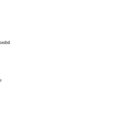
onibil
u