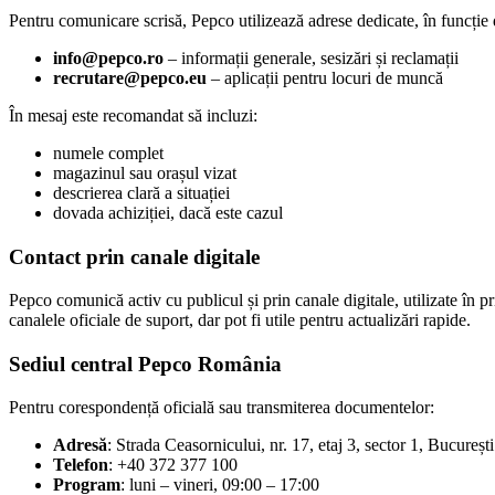
Pentru comunicare scrisă, Pepco utilizează adrese dedicate, în funcție d
info@pepco.ro
– informații generale, sesizări și reclamații
recrutare@pepco.eu
– aplicații pentru locuri de muncă
În mesaj este recomandat să incluzi:
numele complet
magazinul sau orașul vizat
descrierea clară a situației
dovada achiziției, dacă este cazul
Contact prin canale digitale
Pepco comunică activ cu publicul și prin canale digitale, utilizate în 
canalele oficiale de suport, dar pot fi utile pentru actualizări rapide.
Sediul central Pepco România
Pentru corespondență oficială sau transmiterea documentelor:
Adresă
: Strada Ceasornicului, nr. 17, etaj 3, sector 1, București
Telefon
: +40 372 377 100
Program
: luni – vineri, 09:00 – 17:00