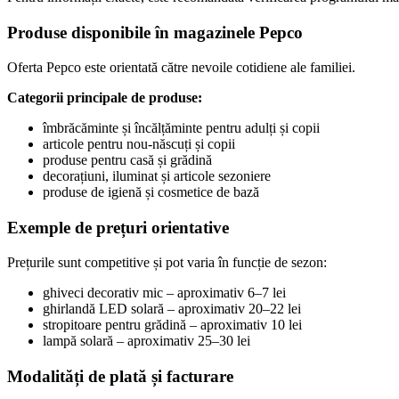
Produse disponibile în magazinele Pepco
Oferta Pepco este orientată către nevoile cotidiene ale familiei.
Categorii principale de produse:
îmbrăcăminte și încălțăminte pentru adulți și copii
articole pentru nou-născuți și copii
produse pentru casă și grădină
decorațiuni, iluminat și articole sezoniere
produse de igienă și cosmetice de bază
Exemple de prețuri orientative
Prețurile sunt competitive și pot varia în funcție de sezon:
ghiveci decorativ mic – aproximativ 6–7 lei
ghirlandă LED solară – aproximativ 20–22 lei
stropitoare pentru grădină – aproximativ 10 lei
lampă solară – aproximativ 25–30 lei
Modalități de plată și facturare