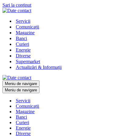
Sari la conținut
Servicii
Comunicații
Magazine
Banci
Curieri
Energie
Diverse
Supermarket
Actualizări & Informații
Meniu de navigare
Meniu de navigare
Servicii
Comunicații
Magazine
Banci
Curieri
Energie
Diverse