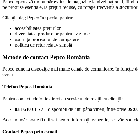
Pepco operează un număr extins de magazine la nivel național, fiind p
pe produse esențiale, la prețuri reduse, cu rotație frecventă a stocurilor
Clienții aleg Pepco în special pentru:
accesibilitatea prețurilor
diversitatea produselor pentru uz zilnic
ușurința procesului de cumpărare
politica de retur relativ simplă
Metode de contact Pepco România
Pepco pune la dispoziție mai multe canale de comunicare, în funcție de t
cererii.
Telefon Pepco România
Pentru contact telefonic direct cu serviciul de relații cu clienții:
031 630 61 77
– disponibil de luni până vineri, între orele
09:0
Acest număr poate fi utilizat pentru informații generale, sesizări sau cla
Contact Pepco prin e-mail