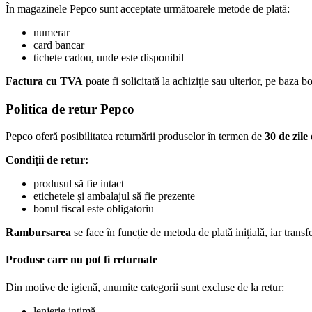
În magazinele Pepco sunt acceptate următoarele metode de plată:
numerar
card bancar
tichete cadou, unde este disponibil
Factura cu TVA
poate fi solicitată la achiziție sau ulterior, pe baza bo
Politica de retur Pepco
Pepco oferă posibilitatea returnării produselor în termen de
30 de zile
d
Condiții de retur:
produsul să fie intact
etichetele și ambalajul să fie prezente
bonul fiscal este obligatoriu
Rambursarea
se face în funcție de metoda de plată inițială, iar trans
Produse care nu pot fi returnate
Din motive de igienă, anumite categorii sunt excluse de la retur:
lenjerie intimă