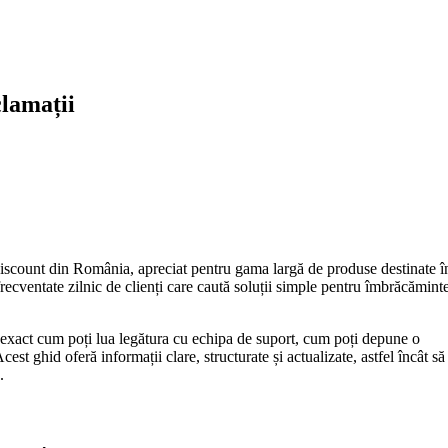
clamații
iscount din România, apreciat pentru gama largă de produse destinate în
frecventate zilnic de clienți care caută soluții simple pentru îmbrăcăminte
i exact cum poți lua legătura cu echipa de suport, cum poți depune o
cest ghid oferă informații clare, structurate și actualizate, astfel încât să
.