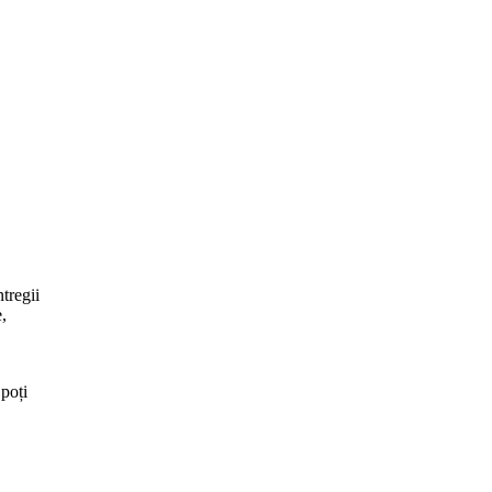
tregii
,
 poți