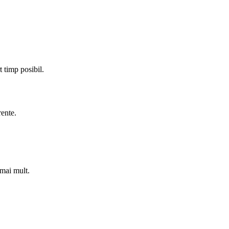
t timp posibil.
rente.
 mai mult.