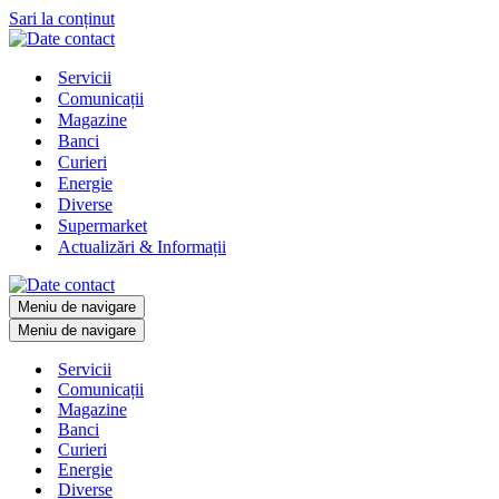
Sari la conținut
Servicii
Comunicații
Magazine
Banci
Curieri
Energie
Diverse
Supermarket
Actualizări & Informații
Meniu de navigare
Meniu de navigare
Servicii
Comunicații
Magazine
Banci
Curieri
Energie
Diverse