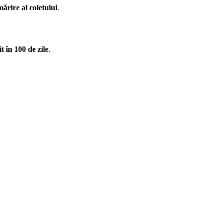
rire al coletului
.
t în 100 de zile
.