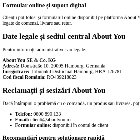
Formular online și suport digital
Clienții pot folosi și formularul online disponibil pe platforma About Y
legate de comenzi, livrare sau retur.
Date legale și sediul central About You
Pentru informații administrative sau legale:
About You SE & Co. KG
Adresă:
Domstraße 10, 20095 Hamburg, Germania
Înregistrare:
Tribunalul Districtual Hamburg, HRA 126781
Cod fiscal România:
RO439218823
Reclamații și sesizări About You
Dacă întâmpini o problemă cu o comandă, un produs sau livrarea, po
Telefon:
0800 890 133
Email:
clienti@aboutyou.ro
Formular online:
disponibil în contul de client
Recomandări pentru soluționare rapidă