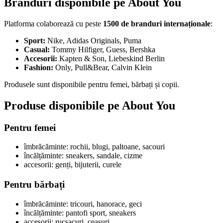
Branduri disponibile pe About You
Platforma colaborează cu peste
1500 de branduri internaționale
:
Sport:
Nike, Adidas Originals, Puma
Casual:
Tommy Hilfiger, Guess, Bershka
Accesorii:
Kapten & Son, Liebeskind Berlin
Fashion:
Only, Pull&Bear, Calvin Klein
Produsele sunt disponibile pentru femei, bărbați și copii.
Produse disponibile pe About You
Pentru femei
îmbrăcăminte: rochii, blugi, paltoane, sacouri
încălțăminte: sneakers, sandale, cizme
accesorii: genți, bijuterii, curele
Pentru bărbați
îmbrăcăminte: tricouri, hanorace, geci
încălțăminte: pantofi sport, sneakers
accesorii: rucsacuri, ceasuri