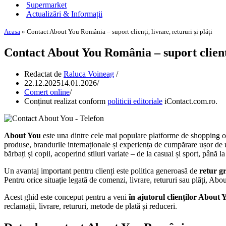
Supermarket
Actualizări & Informații
Acasa
»
Contact About You România – suport clienți, livrare, retururi și plăți
Contact About You România – suport clienți,
Redactat de
Raluca Voineag
22.12.2025
14.01.2026
Comert online
Conținut realizat conform
politicii editoriale
iContact.com.ro.
About You
este una dintre cele mai populare platforme de shopping o
produse, brandurile internaționale și experiența de cumpărare ușor de 
bărbați și copii, acoperind stiluri variate – de la casual și sport, până la
Un avantaj important pentru clienți este politica generoasă de
retur gr
Pentru orice situație legată de comenzi, livrare, retururi sau plăți, Ab
Acest ghid este conceput pentru a veni
în ajutorul clienților About 
reclamații, livrare, retururi, metode de plată și reduceri.