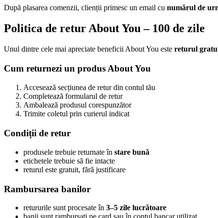
După plasarea comenzii, clienții primesc un email cu
numărul de urmă
Politica de retur About You – 100 de zile
Unul dintre cele mai apreciate beneficii About You este
returul gratui
Cum returnezi un produs About You
Accesează secțiunea de retur din contul tău
Completează formularul de retur
Ambalează produsul corespunzător
Trimite coletul prin curierul indicat
Condiții de retur
produsele trebuie returnate în
stare bună
etichetele trebuie să fie intacte
returul este gratuit, fără justificare
Rambursarea banilor
retururile sunt procesate în
3–5 zile lucrătoare
banii sunt rambursați pe card sau în contul bancar utilizat