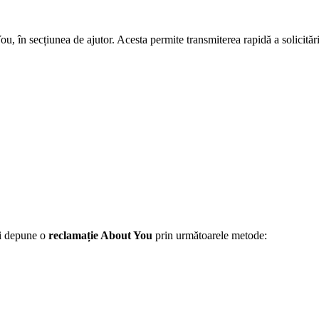
ou, în secțiunea de ajutor. Acesta permite transmiterea rapidă a solicitări
ți depune o
reclamație About You
prin următoarele metode: