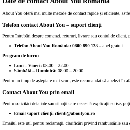
Date de contact About You România
About You oferă mai multe metode de contact rapide și eficiente, astfel 
Telefon contact About You – suport clienți
Pentru întrebări despre comenzi, retururi, livrare sau contul de client, p
Telefon About You România:
0800 890 133
– apel gratuit
Program de lucru:
Luni – Vineri:
08:00 – 22:00
Sâmbătă – Duminică:
08:00 – 20:00
Pentru un timp de așteptare mai scurt, este recomandat să apelezi în afa
Contact About You prin email
Pentru solicitări detaliate sau situații care necesită explicații scrise, poț
Email suport clienți:
clienti@aboutyou.ro
Emailul este util pentru reclamații, clarificări privind rambursările sau