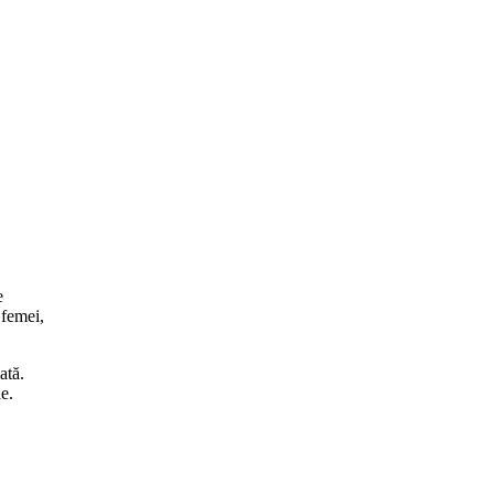
e
femei,
ată.
e.