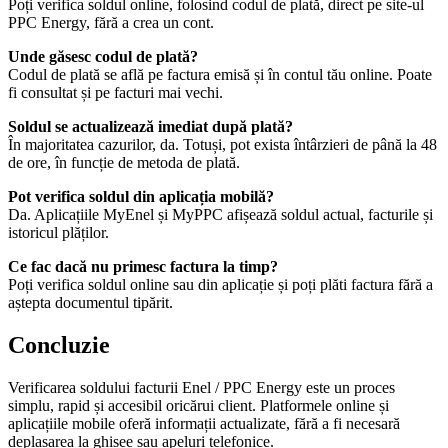
Poți verifica soldul online, folosind codul de plată, direct pe site-ul
PPC Energy, fără a crea un cont.
Unde găsesc codul de plată?
Codul de plată se află pe factura emisă și în contul tău online. Poate
fi consultat și pe facturi mai vechi.
Soldul se actualizează imediat după plată?
În majoritatea cazurilor, da. Totuși, pot exista întârzieri de până la 48
de ore, în funcție de metoda de plată.
Pot verifica soldul din aplicația mobilă?
Da. Aplicațiile MyEnel și MyPPC afișează soldul actual, facturile și
istoricul plăților.
Ce fac dacă nu primesc factura la timp?
Poți verifica soldul online sau din aplicație și poți plăti factura fără a
aștepta documentul tipărit.
Concluzie
Verificarea soldului facturii Enel / PPC Energy este un proces
simplu, rapid și accesibil oricărui client. Platformele online și
aplicațiile mobile oferă informații actualizate, fără a fi necesară
deplasarea la ghișee sau apeluri telefonice.