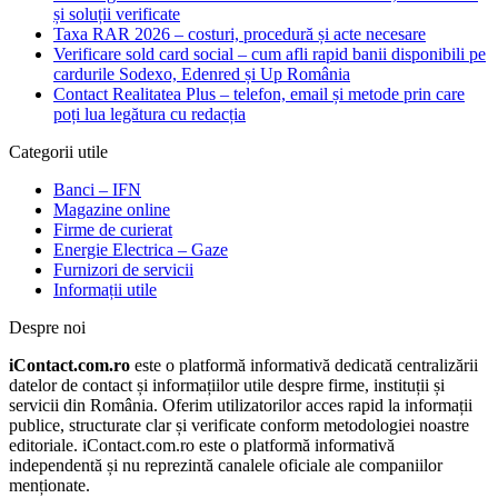
și soluții verificate
Taxa RAR 2026 – costuri, procedură și acte necesare
Verificare sold card social – cum afli rapid banii disponibili pe
cardurile Sodexo, Edenred și Up România
Contact Realitatea Plus – telefon, email și metode prin care
poți lua legătura cu redacția
Categorii utile
Banci – IFN
Magazine online
Firme de curierat
Energie Electrica – Gaze
Furnizori de servicii
Informații utile
Despre noi
iContact.com.ro
este o platformă informativă dedicată centralizării
datelor de contact și informațiilor utile despre firme, instituții și
servicii din România. Oferim utilizatorilor acces rapid la informații
publice, structurate clar și verificate conform metodologiei noastre
editoriale. iContact.com.ro este o platformă informativă
independentă și nu reprezintă canalele oficiale ale companiilor
menționate.