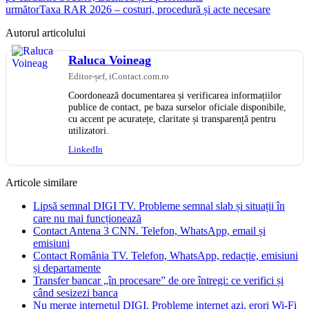
următor
Taxa RAR 2026 – costuri, procedură și acte necesare
Autorul articolului
Raluca Voineag
Editor-șef, iContact.com.ro
Coordonează documentarea și verificarea informațiilor
publice de contact, pe baza surselor oficiale disponibile,
cu accent pe acuratețe, claritate și transparență pentru
utilizatori.
LinkedIn
Articole similare
Lipsă semnal DIGI TV. Probleme semnal slab și situații în
care nu mai funcționează
Contact Antena 3 CNN. Telefon, WhatsApp, email și
emisiuni
Contact România TV. Telefon, WhatsApp, redacție, emisiuni
și departamente
Transfer bancar „în procesare” de ore întregi: ce verifici și
când sesizezi banca
Nu merge internetul DIGI. Probleme internet azi, erori Wi‑Fi