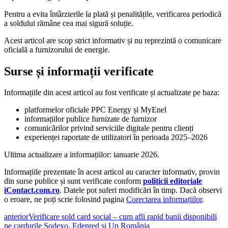
Pentru a evita întârzierile la plată și penalitățile, verificarea periodică
a soldului rămâne cea mai sigură soluție.
Acest articol are scop strict informativ și nu reprezintă o comunicare
oficială a furnizorului de energie.
Surse și informații verificate
Informațiile din acest articol au fost verificate și actualizate pe baza:
platformelor oficiale PPC Energy și MyEnel
informațiilor publice furnizate de furnizor
comunicărilor privind serviciile digitale pentru clienți
experienței raportate de utilizatori în perioada 2025–2026
Ultima actualizare a informațiilor: ianuarie 2026.
Informațiile prezentate în acest articol au caracter informativ, provin
din surse publice și sunt verificate conform
politicii editoriale
iContact.com.ro
. Datele pot suferi modificări în timp. Dacă observi
o eroare, ne poți scrie folosind pagina
Corectarea informațiilor
.
anterior
Verificare sold card social – cum afli rapid banii disponibili
pe cardurile Sodexo, Edenred și Up România