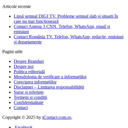
Articole recente
Lipsă semnal DIGI TV. Probleme semnal slab și situații în
care nu mai funcționează
Contact Antena 3 CNN. Telefon, WhatsApp, email și
emisiuni
Contact România TV. Telefon, WhatsApp, redacție, emisiuni
și departamente
Pagini utile
Despre Branduri
Despre noi
Politica editorială
Metodologia de verificare a informațiilor
Corectarea informațiilor
Disclaimer – Limitarea responsabilității
Surse și referințe
Termeni si conditii
Confidentialitate
Contact
Copyright © 2025 by
iContact.com.ro
.
Facebook