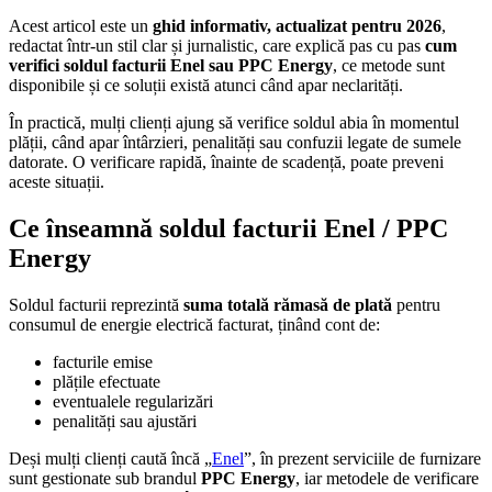
Acest articol este un
ghid informativ, actualizat pentru 2026
,
redactat într-un stil clar și jurnalistic, care explică pas cu pas
cum
verifici soldul facturii Enel sau PPC Energy
, ce metode sunt
disponibile și ce soluții există atunci când apar neclarități.
În practică, mulți clienți ajung să verifice soldul abia în momentul
plății, când apar întârzieri, penalități sau confuzii legate de sumele
datorate. O verificare rapidă, înainte de scadență, poate preveni
aceste situații.
Ce înseamnă soldul facturii Enel / PPC
Energy
Soldul facturii reprezintă
suma totală rămasă de plată
pentru
consumul de energie electrică facturat, ținând cont de:
facturile emise
plățile efectuate
eventualele regularizări
penalități sau ajustări
Deși mulți clienți caută încă „
Enel
”, în prezent serviciile de furnizare
sunt gestionate sub brandul
PPC Energy
, iar metodele de verificare