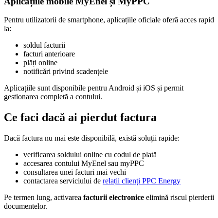
Aplicațiile mobile MyEnel și MyPPC
Pentru utilizatorii de smartphone, aplicațiile oficiale oferă acces rapid
la:
soldul facturii
facturi anterioare
plăți online
notificări privind scadențele
Aplicațiile sunt disponibile pentru Android și iOS și permit
gestionarea completă a contului.
Ce faci dacă ai pierdut factura
Dacă factura nu mai este disponibilă, există soluții rapide:
verificarea soldului online cu codul de plată
accesarea contului MyEnel sau myPPC
consultarea unei facturi mai vechi
contactarea serviciului de
relații clienți PPC Energy
Pe termen lung, activarea
facturii electronice
elimină riscul pierderii
documentelor.