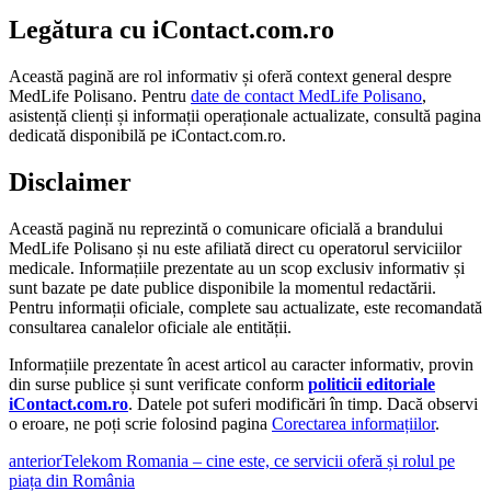
Legătura cu iContact.com.ro
Această pagină are rol informativ și oferă context general despre
MedLife Polisano. Pentru
date de contact MedLife Polisano
,
asistență clienți și informații operaționale actualizate, consultă pagina
dedicată disponibilă pe iContact.com.ro.
Disclaimer
Această pagină nu reprezintă o comunicare oficială a brandului
MedLife Polisano și nu este afiliată direct cu operatorul serviciilor
medicale. Informațiile prezentate au un scop exclusiv informativ și
sunt bazate pe date publice disponibile la momentul redactării.
Pentru informații oficiale, complete sau actualizate, este recomandată
consultarea canalelor oficiale ale entității.
Informațiile prezentate în acest articol au caracter informativ, provin
din surse publice și sunt verificate conform
politicii editoriale
iContact.com.ro
. Datele pot suferi modificări în timp. Dacă observi
o eroare, ne poți scrie folosind pagina
Corectarea informațiilor
.
anterior
Telekom Romania – cine este, ce servicii oferă și rolul pe
piața din România