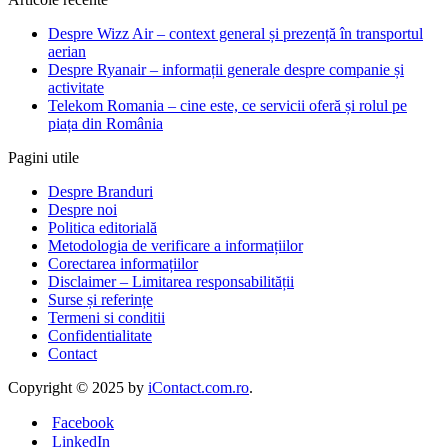
Despre Wizz Air – context general și prezență în transportul
aerian
Despre Ryanair – informații generale despre companie și
activitate
Telekom Romania – cine este, ce servicii oferă și rolul pe
piața din România
Pagini utile
Despre Branduri
Despre noi
Politica editorială
Metodologia de verificare a informațiilor
Corectarea informațiilor
Disclaimer – Limitarea responsabilității
Surse și referințe
Termeni si conditii
Confidentialitate
Contact
Copyright © 2025 by
iContact.com.ro
.
Facebook
LinkedIn