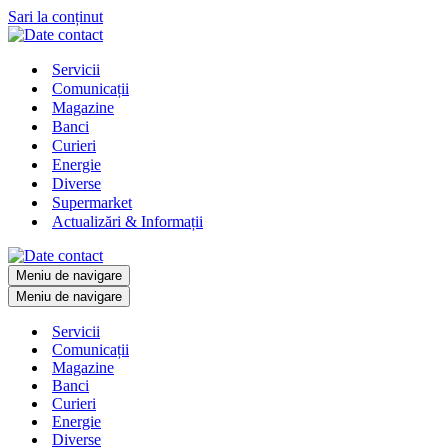
Sari la conținut
Servicii
Comunicații
Magazine
Banci
Curieri
Energie
Diverse
Supermarket
Actualizări & Informații
Meniu de navigare
Meniu de navigare
Servicii
Comunicații
Magazine
Banci
Curieri
Energie
Diverse