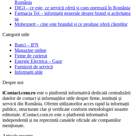
România
DIGI – ce este, ce servicii oferă și cum operează în România
Farmacia Tei – informații generale despre brand și activitatea
sa
Mobexpert – cine este brandul și ce produse oferă clienților
Categorii utile
Banci – IFN
Magazine online
Firme de curierat
Energie Electrica – Gaze
Furnizori de servicii
Informații utile
Despre noi
iContact.com.ro
este o platformă informativă dedicată centralizării
datelor de contact și informațiilor utile despre firme, instituții și
servicii din România. Oferim utilizatorilor acces rapid la informații
publice, structurate clar și verificate conform metodologiei noastre
editoriale. iContact.com.ro este o platformă informativă
independentă și nu reprezintă canalele oficiale ale companiilor
menționate.
Articole recente