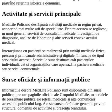
păstrând referința istorică a denumirii.
Activitate și servicii principale
MedLife Polisano desfășoară activități medicale în regim privat,
acoperind mai multe arii de specialitate. Printre acestea se regăsesc,
în mod general, servicii de consultații medicale, investigații de
diagnostic, analize de laborator și alte servicii conexe actului
medical.
Interacțiunea cu pacienții se realizează prin unități medicale fizice,
precum și prin canale administrative și digitale, în funcție de tipul
serviciului accesat. Serviciile sunt destinate atât pacienților
individuali, cât și organizațiilor care apelează la pachete medicale
sau servicii contractuale.
Surse oficiale și informații publice
Informațiile despre MedLife Polisano sunt disponibile din surse
publice, precum paginile oficiale ale Grupului MedLife, materialele
de prezentare publică ale rețelei medicale și alte comunicări
accesibile publicului larg. Aceste surse oferă date generale privind
structura, domeniul de activitate și prezența brandului.