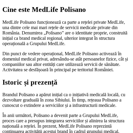
Cine este MedLife Polisano
MedLife Polisano funcționează ca parte a rețelei private MedLife,
una dintre cele mai mari rețele de servicii medicale private din
România. Denumirea „Polisano” are o identitate proprie, construită
inițial ca brand medical regional, ulterior integrat în structura
operațională a Grupului MedLife.
Din punct de vedere operațional, MedLife Polisano activează în
domeniul medical privat, adresându-se atât persoanelor fizice, cât și
companiilor sau altor entități care utilizează servicii de sănătate.
Activitatea se desfășoară în principal pe teritoriul României.
Istoric și prezență
Brandul Polisano a apărut inițial ca o inițiativă medicală locală, cu
dezvoltare graduală în zona Sibiului. În timp, rețeaua Polisano a
cunoscut o extindere a serviciilor și a infrastructurii medicale.
În anii următori, Polisano a devenit parte a Grupului MedLife,
proces care a presupus integrarea serviciilor și alinirea la structura
națională a rețelei. În prezent, MedLife Polisano reprezintă
continuarea activității acestui brand în cadrul grupului medical,