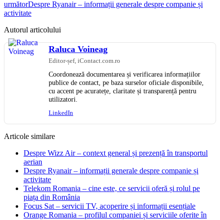
următor
Despre Ryanair – informații generale despre companie și
activitate
Autorul articolului
Raluca Voineag
Editor-șef, iContact.com.ro
Coordonează documentarea și verificarea informațiilor
publice de contact, pe baza surselor oficiale disponibile,
cu accent pe acuratețe, claritate și transparență pentru
utilizatori.
LinkedIn
Articole similare
Despre Wizz Air – context general și prezență în transportul
aerian
Despre Ryanair – informații generale despre companie și
activitate
Telekom Romania – cine este, ce servicii oferă și rolul pe
piața din România
Focus Sat – servicii TV, acoperire și informații esențiale
Orange Romania – profilul companiei și serviciile oferite în